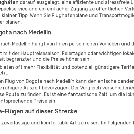
lughäfen
darauf ausgelegt, eine effiziente und stressfreie 
epäckservice und ein einfacher Zugang zu öffentlichen Ver
n kleiner Tipp: Wenn Sie Flughafenpläne und Transportmögl
er planen.
gota nach Medellín
 nach Medellín hängt von Ihren persönlichen Vorlieben und 
ft mit der Hauptreisesaison, Feiertagen oder wichtigen lok
t begrenzter und die Preise höher sein.
eten oft mehr Flexibilität und potenziell günstigere Tarife
cht.
hren Flug von Bogota nach Medellín kann den entscheidende
ne ruhigere Auszeit bevorzugen. Der Vergleich verschieden
e Route zu finden. Es ist eine fantastische Zeit, um die lo
entsprechende Preise ein!
a-Flügen auf dieser Strecke
zuverlässige und komfortable Art zu reisen. Im Folgenden f