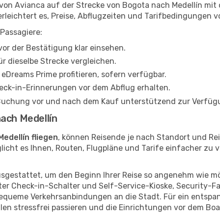
von Avianca auf der Strecke von Bogota nach Medellín mit
erleichtert es, Preise, Abflugzeiten und Tarifbedingungen 
Passagiere:
or der Bestätigung klar einsehen.
r dieselbe Strecke vergleichen.
eDreams Prime profitieren, sofern verfügbar.
ck-in-Erinnerungen vor dem Abflug erhalten.
 Buchung vor und nach dem Kauf unterstützend zur Verfüg
ach Medellín
edellín fliegen
, können Reisende je nach Standort und R
licht es Ihnen, Routen, Flugpläne und Tarife einfacher zu v
sgestattet, um den Beginn Ihrer Reise so angenehm wie mög
nter Check-in-Schalter und Self-Service-Kioske, Security-
queme Verkehrsanbindungen an die Stadt. Für ein entspannt
llen stressfrei passieren und die Einrichtungen vor dem B