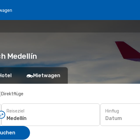
wagen
h Medellín
Hotel
Mietwagen
Direktflüge
Reiseziel
Hinflug
Datum
suchen