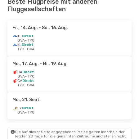
Beste Flugpreise mit anderen
Fluggesellschaften
Fr., 14. Aug.
- So., 16. Aug.
KL
Direkt
GVA
- TYO
KL
Direkt
TYO
- GVA
Mo., 17. Aug.
- Mi., 19. Aug.
CA
Direkt
GVA
- TYO
CA
Direkt
TYO
- GVA
Mo., 21. Sept.
EY
Direkt
GVA
- TYO
Die auf dieser Seite angegebenen Preise galten innerhalb der
letzten 20 Tage für die genannten Zeiträume und stellen nicht