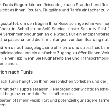
 Tunis fliegen
, können Reisende je nach Standort und Re
licht es Ihnen, Routen, Flugpläne und Tarife einfacher zu v
gestattet, um den Beginn Ihrer Reise so angenehm wie mögli
r Check-in-Schalter und Self-Service-Kioske, Security-Fas
Verkehrsanbindungen an die Stadt. Für ein entspannteres E
ssfrei passieren und die Einrichtungen vor dem Boarding nu
ghäfen
darauf ausgelegt, eine effiziente und stressfreie La
epäckservice und ein einfacher Zugang zu öffentlichen Ver
n kleiner Tipp: Wenn Sie Flughafenpläne und Transportmögl
er planen.
rich nach Tunis
 nach Tunis hängt von Ihren persönlichen Vorlieben und der 
ft mit der Hauptreisesaison, Feiertagen oder wichtigen lok
t begrenzter und die Preise höher sein.
eten oft mehr Flexibilität und potenziell günstigere Tarife
cht.