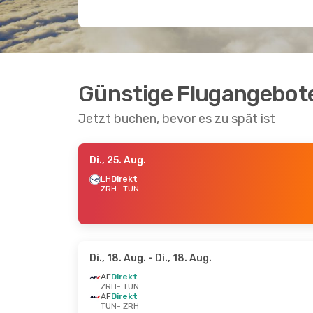
Günstige Flugangebote
Jetzt buchen, bevor es zu spät ist
Di., 25. Aug.
LH
Direkt
ZRH
- TUN
Di., 18. Aug.
- Di., 18. Aug.
AF
Direkt
ZRH
- TUN
AF
Direkt
TUN
- ZRH