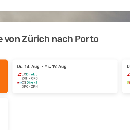
 von Zürich nach Porto
Di., 18. Aug.
- Mi., 19. Aug.
D
LX
Direkt
ZRH
- OPO
CS
Direkt
OPO
- ZRH