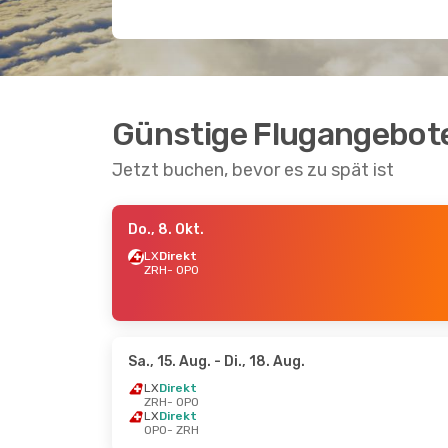
Günstige Flugangebote
Jetzt buchen, bevor es zu spät ist
Do., 8. Okt.
LX
Direkt
ZRH
- OPO
Sa., 15. Aug.
- Di., 18. Aug.
LX
Direkt
ZRH
- OPO
LX
Direkt
OPO
- ZRH