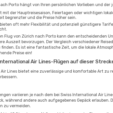
 nach Porto hängt von Ihren persönlichen Vorlieben und der 
ft mit der Hauptreisesaison, Feiertagen oder wichtigen lok
t begrenzter und die Preise höher sein.
eten oft mehr Flexibilität und potenziell günstigere Tarife
cht.
hren Flug von Zürich nach Porto kann den entscheidenden Un
gere Auszeit bevorzugen. Der Vergleich verschiedener Reise
inden. Es ist eine fantastische Zeit, um die lokale Atmosph
ende Preise ein!
nternational Air Lines-Flügen auf dieser Streck
Air Lines bietet eine zuverlässige und komfortable Art zu r
erbessern.
en variieren je nach dem bei Swiss International Air Lines
ck, während andere auch aufgegebenes Gepäck erlauben. D
en zu vermeiden.