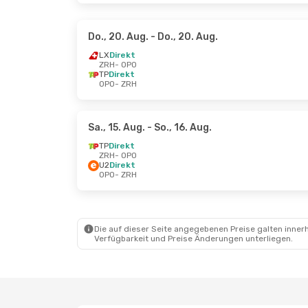
Do., 20. Aug.
- Do., 20. Aug.
LX
Direkt
ZRH
- OPO
TP
Direkt
OPO
- ZRH
Sa., 15. Aug.
- So., 16. Aug.
TP
Direkt
ZRH
- OPO
U2
Direkt
OPO
- ZRH
Die auf dieser Seite angegebenen Preise galten innerh
Verfügbarkeit und Preise Änderungen unterliegen.