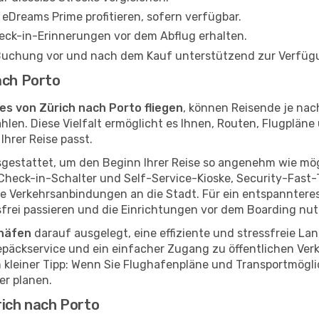
eDreams Prime profitieren, sofern verfügbar.
ck-in-Erinnerungen vor dem Abflug erhalten.
 Buchung vor und nach dem Kauf unterstützend zur Verfüg
ach Porto
nes von Zürich nach Porto fliegen
, können Reisende je na
en. Diese Vielfalt ermöglicht es Ihnen, Routen, Flugpläne 
Ihrer Reise passt.
gestattet, um den Beginn Ihrer Reise so angenehm wie mögli
r Check-in-Schalter und Self-Service-Kioske, Security-Fas
Verkehrsanbindungen an die Stadt. Für ein entspannteres E
ssfrei passieren und die Einrichtungen vor dem Boarding nu
ghäfen
darauf ausgelegt, eine effiziente und stressfreie La
epäckservice und ein einfacher Zugang zu öffentlichen Ver
n kleiner Tipp: Wenn Sie Flughafenpläne und Transportmögl
er planen.
rich nach Porto