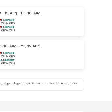
a., 15. Aug.
- Di., 18. Aug.
LX
Direkt
ZRH
- OPO
LX
Direkt
OPO
- ZRH
i., 18. Aug.
- Mi., 19. Aug.
LX
Direkt
ZRH
- OPO
CS
Direkt
OPO
- ZRH
dgültigen Angebotspreis dar. Bitte beachten Sie, dass