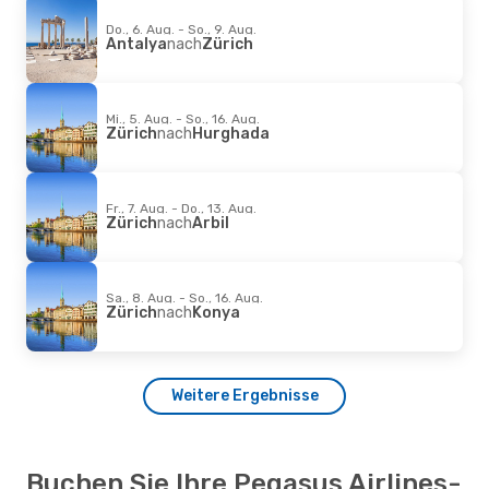
Do., 6. Aug. - So., 9. Aug.
Antalya
nach
Zürich
Mi., 5. Aug. - So., 16. Aug.
Zürich
nach
Hurghada
Fr., 7. Aug. - Do., 13. Aug.
Zürich
nach
Arbil
Sa., 8. Aug. - So., 16. Aug.
Zürich
nach
Konya
Weitere Ergebnisse
Buchen Sie Ihre Pegasus Airlines-