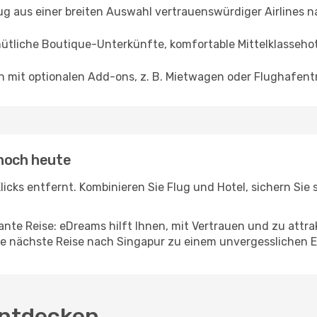
ug aus einer breiten Auswahl vertrauenswürdiger Airlines 
ütliche Boutique-Unterkünfte, komfortable Mittelklassehote
en mit optionalen Add-ons, z. B. Mietwagen oder Flughafent
 noch heute
 Klicks entfernt. Kombinieren Sie Flug und Hotel, sichern Si
nte Reise: eDreams hilft Ihnen, mit Vertrauen und zu attra
re nächste Reise nach Singapur zu einem unvergesslichen Er
entdecken