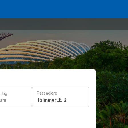
Passagiere
flug
tum
1 zimmer
2