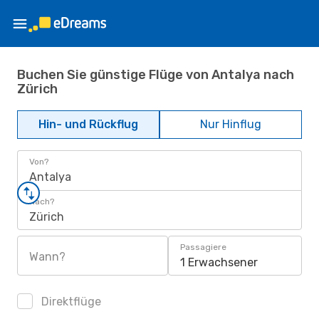
Buchen Sie günstige Flüge von Antalya nach
Zürich
Hin- und Rückflug
Nur Hinflug
Von?
Antalya
Nach?
Zürich
Passagiere
Wann?
1 Erwachsener
Direktflüge