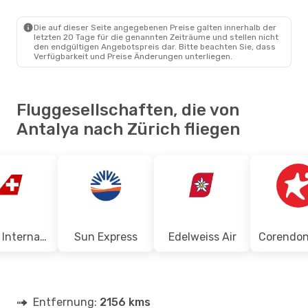
AYT
- ZRH
Pegasus Airlines
1 Zwischenstopp
Die auf dieser Seite angegebenen Preise galten innerhalb der
ZRH
- AYT
letzten 20 Tage für die genannten Zeiträume und stellen nicht
den endgültigen Angebotspreis dar. Bitte beachten Sie, dass
Verfügbarkeit und Preise Änderungen unterliegen.
Fluggesellschaften, die von
Antalya nach Zürich fliegen
Swiss International Air Lines
Sun Express
Edelweiss Air
Entfernung:
2156 kms