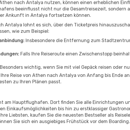
n Athen nach Antalya nutzen, können einen erheblichen Einf
hafens beeinflusst nicht nur die Gesamtreisezeit, sondern
 der Ankunft in Antalya fortsetzen können.
h Antalya lohnt es sich, über den Ticketpreis hinauszusch
sen, wie zum Beispiel:
anbindung:
Insbesondere die Entfernung zum Stadtzentrum 
ndungen:
Falls Ihre Reiseroute einen Zwischenstopp beinhal
Besonders wichtig, wenn Sie mit viel Gepäck reisen oder n
n Ihre Reise von Athen nach Antalya von Anfang bis Ende a
esten zu Ihren Plänen passt.
nt am Hauptflughafen. Dort finden Sie alle Einrichtungen u
n Einkaufsmöglichkeiten bis hin zu erstklassiger Gastrono
hre Liebsten, kaufen Sie die neuesten Bestseller als Reisel
nnen Sie sich ein ausgiebiges Frühstück vor dem Boarding.