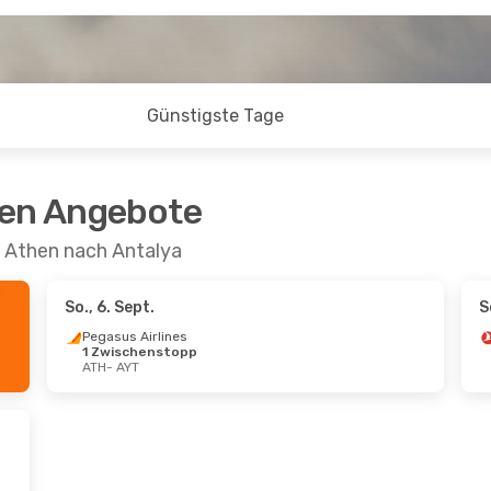
Günstigste Tage
ten Angebote
n Athen nach Antalya
So., 6. Sept.
S
Pegasus Airlines
1 Zwischenstopp
ATH
- AYT