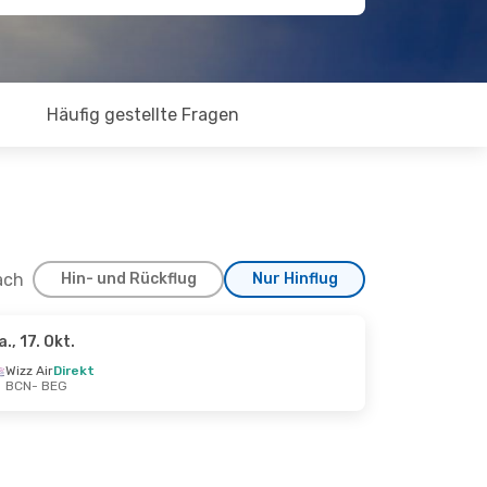
Häufig gestellte Fragen
ach
Hin- und Rückflug
Nur Hinflug
a., 17. Okt.
Wizz Air
Direkt
BCN
- BEG