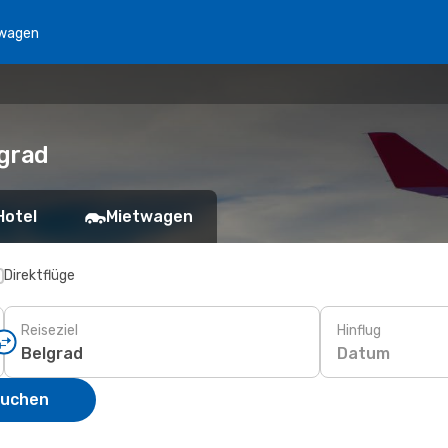
wagen
lgrad
Hotel
Mietwagen
Direktflüge
Reiseziel
Hinflug
Datum
suchen