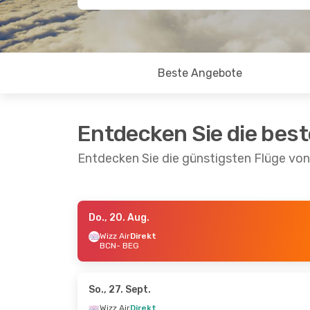
Beste Angebote
Entdecken Sie die bes
Entdecken Sie die günstigsten Flüge vo
Do., 20. Aug.
Fr., 28. Aug.
- Mo., 31. Aug.
Wizz Air
Direkt
BCN
- BEG
Wizz Air
Direkt
BCN
- BEG
Wizz Air
Direkt
BEG
- BCN
So., 27. Sept.
Wizz Air
Direkt