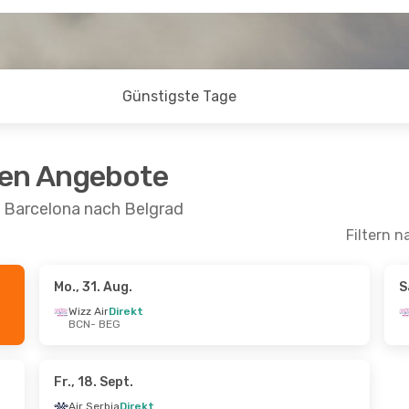
Günstigste Tage
ten Angebote
n Barcelona nach Belgrad
Filtern n
Mo., 31. Aug.
S
Wizz Air
Direkt
BCN
- BEG
Fr., 18. Sept.
Air Serbia
Direkt