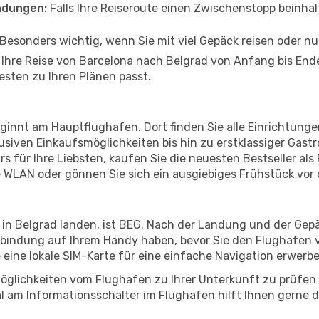
ndungen:
Falls Ihre Reiseroute einen Zwischenstopp beinhal
Besonders wichtig, wenn Sie mit viel Gepäck reisen oder n
n Ihre Reise von Barcelona nach Belgrad von Anfang bis En
esten zu Ihren Plänen passt.
eginnt am Hauptflughafen. Dort finden Sie alle Einrichtung
siven Einkaufsmöglichkeiten bis hin zu erstklassiger Gast
s für Ihre Liebsten, kaufen Sie die neuesten Bestseller als R
 WLAN oder gönnen Sie sich ein ausgiebiges Frühstück vor
 in Belgrad landen, ist BEG. Nach der Landung und der Ge
erbindung auf Ihrem Handy haben, bevor Sie den Flughafen v
e eine lokale SIM-Karte für eine einfache Navigation erwerb
öglichkeiten vom Flughafen zu Ihrer Unterkunft zu prüfen –
 am Informationsschalter im Flughafen hilft Ihnen gerne dab