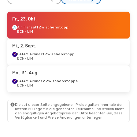
Fr., 9. Okt.
Fr., 23. Okt.
- Sa., 17. Okt.
Air Transat
Air Transat
1 Zwischenstopp
1 Zwischenstopp
BCN
- LIM
BCN
- LIM
Air Transat
1 Zwischenstopp
Mi., 2. Sept.
LIM
- BCN
LATAM Airlines
1 Zwischenstopp
BCN
- LIM
Mo., 31. Aug.
LATAM Airlines
2 Zwischenstopps
BCN
- LIM
Die auf dieser Seite angegebenen Preise galten innerhalb der
letzten 20 Tage für die genannten Zeiträume und stellen nicht
den endgültigen Angebotspreis dar. Bitte beachten Sie, dass
Verfügbarkeit und Preise Änderungen unterliegen.