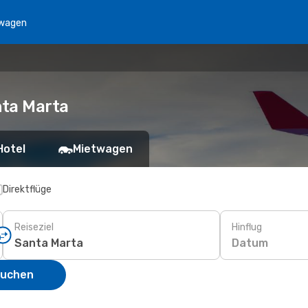
wagen
nta Marta
Hotel
Mietwagen
Direktflüge
Reiseziel
Hinflug
Datum
suchen