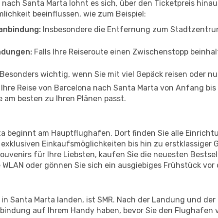
 nach Santa Marta lohnt es sich, über den Ticketpreis hin
ichkeit beeinflussen, wie zum Beispiel:
anbindung:
Insbesondere die Entfernung zum Stadtzentrum 
ndungen:
Falls Ihre Reiseroute einen Zwischenstopp beinhal
Besonders wichtig, wenn Sie mit viel Gepäck reisen oder n
n Ihre Reise von Barcelona nach Santa Marta von Anfang bi
ie am besten zu Ihren Plänen passt.
ta beginnt am Hauptflughafen. Dort finden Sie alle Einric
exklusiven Einkaufsmöglichkeiten bis hin zu erstklassiger
uvenirs für Ihre Liebsten, kaufen Sie die neuesten Bestselle
 WLAN oder gönnen Sie sich ein ausgiebiges Frühstück vor
 in Santa Marta landen, ist SMR. Nach der Landung und de
erbindung auf Ihrem Handy haben, bevor Sie den Flughafen v