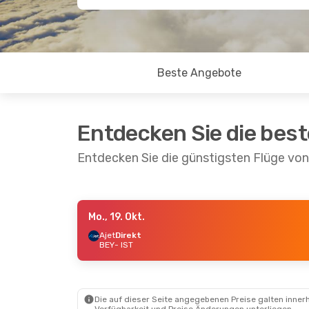
Beste Angebote
Entdecken Sie die bes
Entdecken Sie die günstigsten Flüge von
Mo., 19. Okt.
Do., 15. Okt.
- So., 18. Okt.
Mo., 7. Sept.
Ajet
Direkt
BEY
- IST
Pegasus Airlines
Direkt
Pegasus Airl
BEY
- IST
BEY
- IST
Pegasus Airlines
Direkt
Ajet
Direkt
IST
- BEY
IST
- BEY
Die auf dieser Seite angegebenen Preise galten innerh