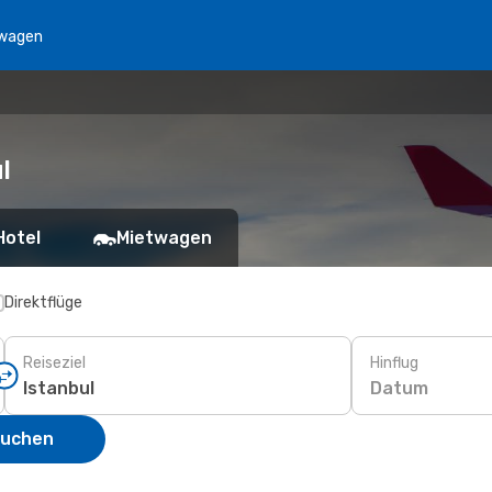
wagen
l
Hotel
Mietwagen
Direktflüge
Reiseziel
Hinflug
Datum
suchen