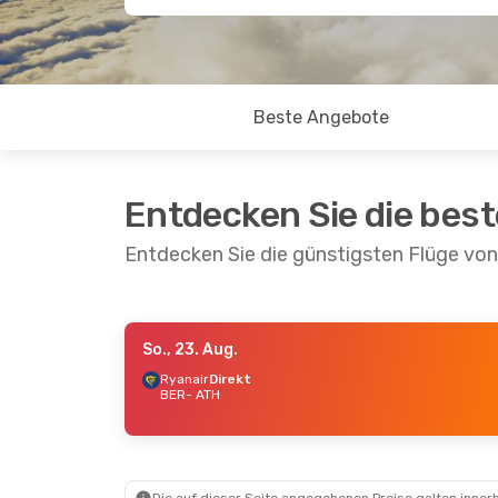
Beste Angebote
Entdecken Sie die bes
Entdecken Sie die günstigsten Flüge von
So., 23. Aug.
Sa., 22. Aug.
- Mo., 24. Aug.
Sa., 10.
Ryanair
Direkt
BER
- ATH
Wizz Air
1 Zwischenstopp
Scandi
BER
- ATH
1 Zwi
Sky Express
Direkt
BER
- 
ATH
- BER
Scandi
1 Zwi
ATH
- 