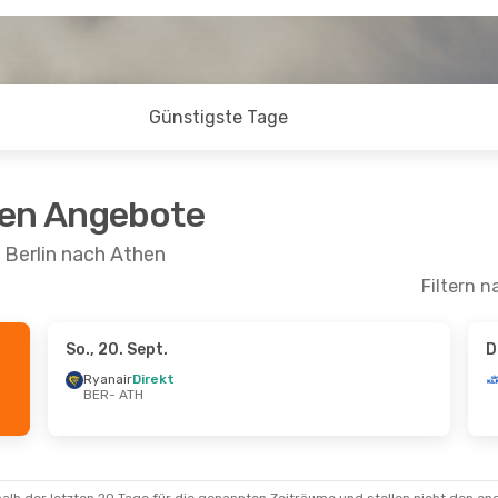
Günstigste Tage
ten Angebote
 Berlin nach Athen
Filtern n
So., 20. Sept.
D
 Okt.
- So., 11. Okt.
Fr., 18. Sept.
- Mo.
Ryanair
Direkt
BER
- ATH
navian Airlines
Air Serbia
1 Zwisc
schenstopp
BER
- ATH
ATH
Air Serbia
1 Zwisc
navian Airlines
ATH
- BER
schenstopp
BER