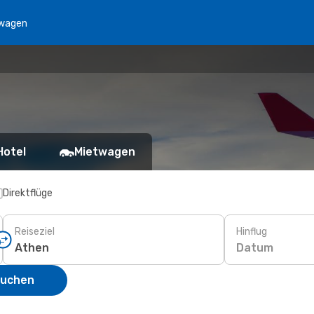
wagen
Hotel
Mietwagen
Direktflüge
Reiseziel
Hinflug
Datum
suchen