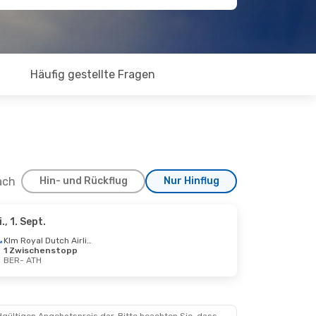
Häufig gestellte Fragen
ach
Hin- und Rückflug
Nur Hinflug
i., 1. Sept.
, 21. Sept.
Klm Royal Dutch Airlines
1 Zwischenstopp
henstopp
BER
- ATH
henstopp