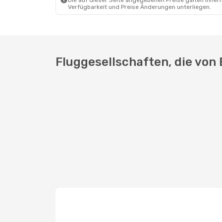
Die auf dieser Seite angegebenen Preise galten innerh
Verfügbarkeit und Preise Änderungen unterliegen.
Fr., 25. Sept.
- So., 4. Okt.
Scandinavian Airlines
1 Zwischenstopp
BER
- ATH
Aegean Airlines
Direkt
Fluggesellschaften, die von 
ATH
- BER