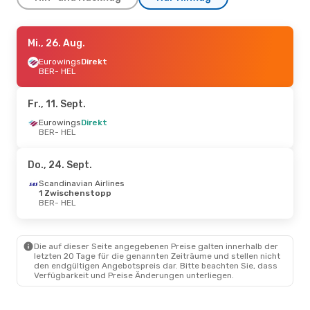
Fr., 11. Sept.
Mi., 26. Aug.
- Mo., 14. Sept.
Eurowings
Eurowings
Direkt
Direkt
BER
BER
- HEL
- HEL
Norwegian Air Sweden
1 Zwischenstopp
HEL
- BER
Fr., 11. Sept.
Eurowings
Direkt
Do., 17. Sept.
BER
- HEL
- Do., 24. Sept.
AirBaltic
1 Zwischenstopp
BER
- HEL
Do., 24. Sept.
AirBaltic
1 Zwischenstopp
HEL
- BER
Scandinavian Airlines
1 Zwischenstopp
BER
- HEL
Die auf dieser Seite angegebenen Preise galten innerhalb der
letzten 20 Tage für die genannten Zeiträume und stellen nicht
den endgültigen Angebotspreis dar. Bitte beachten Sie, dass
Verfügbarkeit und Preise Änderungen unterliegen.