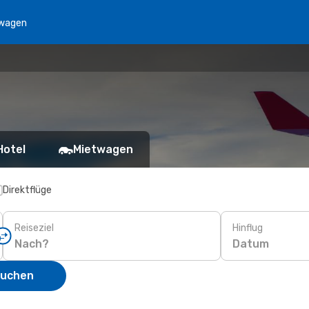
wagen
Hotel
Mietwagen
Direktflüge
Reiseziel
Hinflug
Datum
suchen