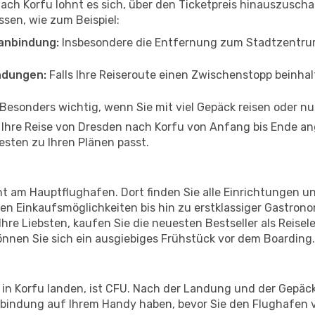
ach Korfu lohnt es sich, über den Ticketpreis hinauszusch
sen, wie zum Beispiel:
anbindung:
Insbesondere die Entfernung zum Stadtzentrum 
ndungen:
Falls Ihre Reiseroute einen Zwischenstopp beinhal
Besonders wichtig, wenn Sie mit viel Gepäck reisen oder n
n Ihre Reise von Dresden nach Korfu von Anfang bis Ende a
esten zu Ihren Plänen passt.
t am Hauptflughafen. Dort finden Sie alle Einrichtungen u
n Einkaufsmöglichkeiten bis hin zu erstklassiger Gastrono
hre Liebsten, kaufen Sie die neuesten Bestseller als Reisel
nnen Sie sich ein ausgiebiges Frühstück vor dem Boarding.
 in Korfu landen, ist CFU. Nach der Landung und der Gepä
erbindung auf Ihrem Handy haben, bevor Sie den Flughafen v