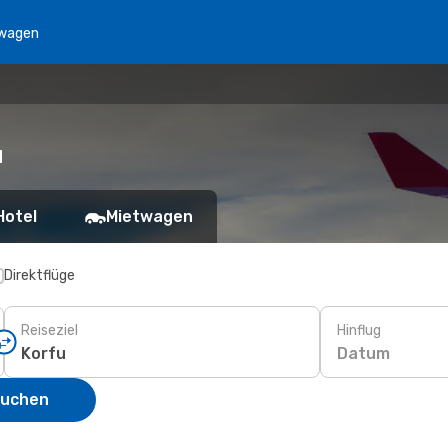
wagen
u
Hotel
Mietwagen
Direktflüge
Reiseziel
Hinflug
Datum
suchen