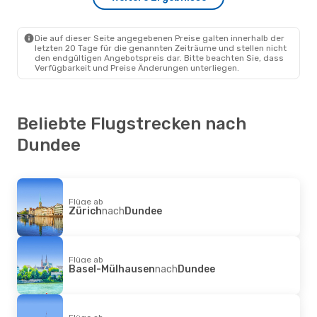
British Airways
1 Zwischenstopp
Mailand
- Dundee
Die auf dieser Seite angegebenen Preise galten innerhalb der
Loganair
1 Zwischenstopp
letzten 20 Tage für die genannten Zeiträume und stellen nicht
Dundee
- Mailand
den endgültigen Angebotspreis dar. Bitte beachten Sie, dass
Verfügbarkeit und Preise Änderungen unterliegen.
Beliebte Flugstrecken nach
Dundee
Flüge ab
Zürich
nach
Dundee
Flüge ab
Basel-Mülhausen
nach
Dundee