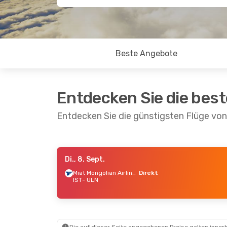
Beste Angebote
Entdecken Sie die bes
Entdecken Sie die günstigsten Flüge von
Di., 8. Sept.
Do., 15. Okt.
- Mi., 21. Okt.
Miat Mongolian Airlines
Direkt
IST
- ULN
Miat Mongolian Airlines
Direkt
IST
- ULN
Miat Mongolian Airlines
1 Zwischenstopp
ULN
- IST