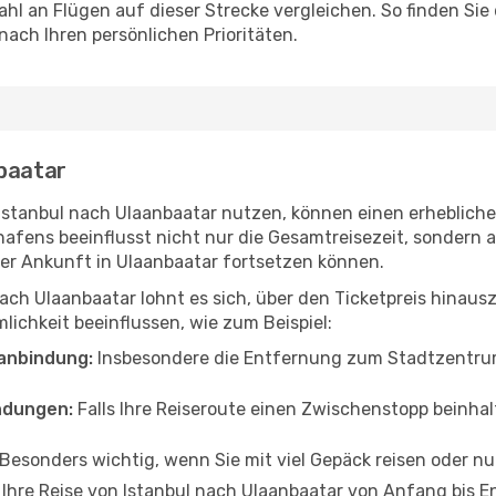
hl an Flügen auf dieser Strecke vergleichen. So finden Sie
 nach Ihren persönlichen Prioritäten.
nbaatar
n Istanbul nach Ulaanbaatar nutzen, können einen erhebliche
hafens beeinflusst nicht nur die Gesamtreisezeit, sondern
 der Ankunft in Ulaanbaatar fortsetzen können.
nach Ulaanbaatar lohnt es sich, über den Ticketpreis hina
ichkeit beeinflussen, wie zum Beispiel:
anbindung:
Insbesondere die Entfernung zum Stadtzentrum 
ndungen:
Falls Ihre Reiseroute einen Zwischenstopp beinhal
Besonders wichtig, wenn Sie mit viel Gepäck reisen oder n
n Ihre Reise von Istanbul nach Ulaanbaatar von Anfang bis 