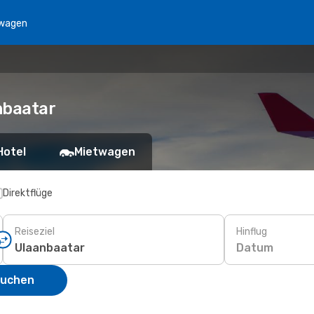
wagen
nbaatar
Hotel
Mietwagen
Direktflüge
Reiseziel
Hinflug
Datum
suchen