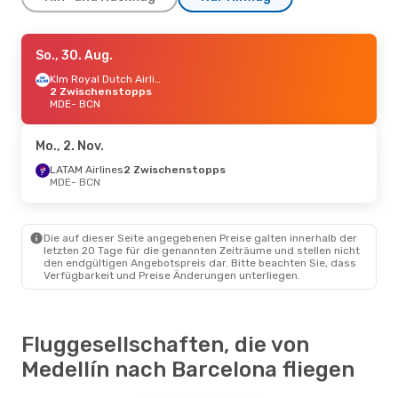
Sa., 17. Okt.
So., 30. Aug.
- Di., 20. Okt.
Air Europa
1 Zwischenstopp
Klm Royal Dutch Airlines
MDE
2 Zwischenstopps
- BCN
Air Europa
MDE
- BCN
1 Zwischenstopp
BCN
- MDE
Mo., 2. Nov.
Di., 1. Sept.
- Fr., 4. Sept.
LATAM Airlines
2 Zwischenstopps
Air Europa
MDE
- BCN
1 Zwischenstopp
MDE
- BCN
Air Europa
1 Zwischenstopp
BCN
- MDE
Die auf dieser Seite angegebenen Preise galten innerhalb der
letzten 20 Tage für die genannten Zeiträume und stellen nicht
den endgültigen Angebotspreis dar. Bitte beachten Sie, dass
Verfügbarkeit und Preise Änderungen unterliegen.
Fluggesellschaften, die von
Medellín nach Barcelona fliegen