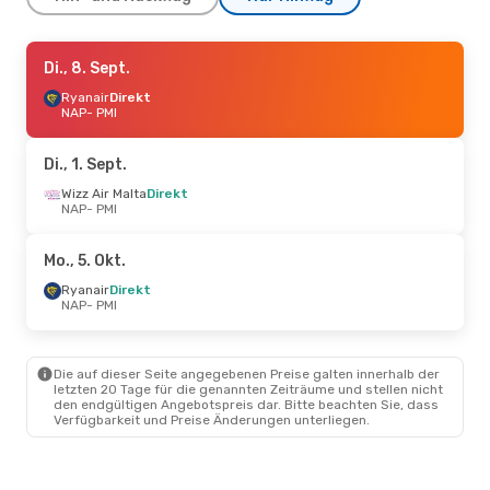
Sa., 10. Okt.
Di., 8. Sept.
- Di., 13. Okt.
Ryanair
Ryanair
Direkt
Direkt
NAP
NAP
- PMI
- PMI
Ryanair
Direkt
PMI
- NAP
Di., 1. Sept.
Do., 15. Okt.
Wizz Air Malta
- Sa., 17. Okt.
Direkt
NAP
- PMI
Ryanair
Direkt
NAP
- PMI
Ryanair
Direkt
Mo., 5. Okt.
PMI
- NAP
Ryanair
Direkt
NAP
- PMI
Do., 10. Sept.
- Mo., 14. Sept.
Ryanair
Direkt
NAP
- PMI
Die auf dieser Seite angegebenen Preise galten innerhalb der
Ryanair
Direkt
letzten 20 Tage für die genannten Zeiträume und stellen nicht
PMI
- NAP
den endgültigen Angebotspreis dar. Bitte beachten Sie, dass
Verfügbarkeit und Preise Änderungen unterliegen.
Do., 3. Sept.
- Di., 8. Sept.
Ryanair
Direkt