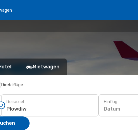
wagen
Hotel
Mietwagen
Direktflüge
Reiseziel
Hinflug
Datum
suchen