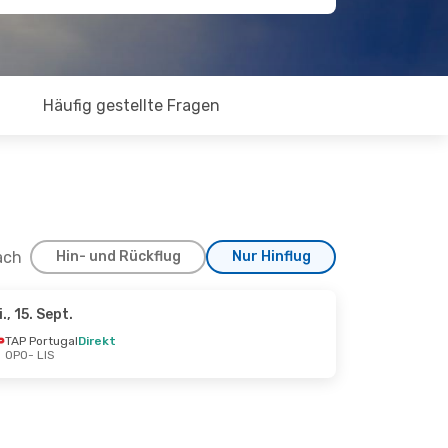
Häufig gestellte Fragen
ach
Hin- und Rückflug
Nur Hinflug
i., 15. Sept.
ept.
TAP Portugal
Direkt
OPO
- LIS