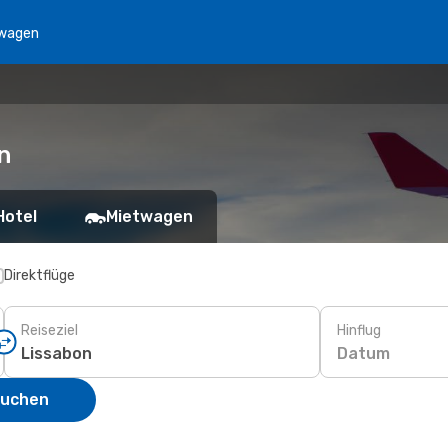
wagen
n
Hotel
Mietwagen
Direktflüge
Reiseziel
Hinflug
Datum
suchen