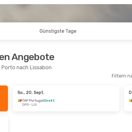
Günstigste Tage
ten Angebote
n Porto nach Lissabon
Filtern n
So., 20. Sept.
D
ept.
- Sa., 26. Sept.
Di., 8. Sept.
- Mi., 16. S
TAP Portugal
Direkt
OPO
- LIS
ugal
Direkt
TAP Portugal
Direkt
OPO
- LIS
ugal
Direkt
TAP Portugal
Direkt
LIS
- OPO