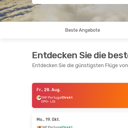
Beste Angebote
Entdecken Sie die bes
Entdecken Sie die günstigsten Flüge vo
Fr., 28. Aug.
Sa., 29. Aug.
- So., 30. Aug.
Mi., 23. S
TAP Portugal
Direkt
OPO
- LIS
TAP Portugal
Direkt
TAP Port
OPO
- LIS
OPO
- LIS
TAP Portugal
Direkt
TAP Port
LIS
- OPO
LIS
- OPO
Mo., 19. Okt.
TAP Portugal
Direkt