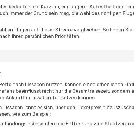
eles bedeuten: ein Kurztrip, ein längerer Aufenthalt oder e
uch immer der Grund sein mag, die Wahl des richtigen Fluge
hl an Flügen auf dieser Strecke vergleichen. So finden Sie
 nach Ihren persönlichen Prioritäten.
n
n Porto nach Lissabon nutzen, können einen erheblichen Einf
hafens beeinflusst nicht nur die Gesamtreisezeit, sondern
 der Ankunft in Lissabon fortsetzen können.
h Lissabon lohnt es sich, über den Ticketpreis hinauszusch
sen, wie zum Beispiel:
anbindung:
Insbesondere die Entfernung zum Stadtzentrum 