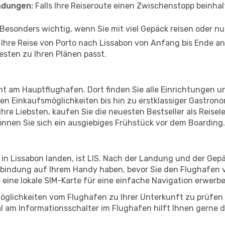
ndungen:
Falls Ihre Reiseroute einen Zwischenstopp beinhal
Besonders wichtig, wenn Sie mit viel Gepäck reisen oder n
n Ihre Reise von Porto nach Lissabon von Anfang bis Ende a
esten zu Ihren Plänen passt.
nt am Hauptflughafen. Dort finden Sie alle Einrichtungen 
n Einkaufsmöglichkeiten bis hin zu erstklassiger Gastrono
hre Liebsten, kaufen Sie die neuesten Bestseller als Reisel
nnen Sie sich ein ausgiebiges Frühstück vor dem Boarding.
 in Lissabon landen, ist LIS. Nach der Landung und der Ge
erbindung auf Ihrem Handy haben, bevor Sie den Flughafen v
e eine lokale SIM-Karte für eine einfache Navigation erwerb
öglichkeiten vom Flughafen zu Ihrer Unterkunft zu prüfen –
 am Informationsschalter im Flughafen hilft Ihnen gerne dab