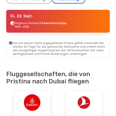
Mo., 7. Sept.
Di., 22. Sept.
- Di., 15. Sept.
Pegasus Airlines
Pegasus Airlines
1 Zwischenstopp
1 Zwischenstopp
PRN
- DXB
PRN
- DXB
Ajet
1 Zwischenstopp
DXB
- PRN
Die auf dieser Seite angegebenen Preise galten innerhalb der
letzten 20 Tage für die genannten Zeiträume und stellen nicht
Di., 22. Sept.
- Di., 29. Sept.
den endgültigen Angebotspreis dar. Bitte beachten Sie, dass
Verfügbarkeit und Preise Änderungen unterliegen.
Pegasus Airlines
1 Zwischenstopp
PRN
- DXB
Pegasus Airlines
1 Zwischenstopp
Fluggesellschaften, die von
DXB
- PRN
Pristina nach Dubai fliegen
Fr., 23. Okt.
- So., 1. Nov.
Ajet
1 Zwischenstopp
PRN
- DXB
Pegasus Airlines
1 Zwischenstopp
DXB
- PRN