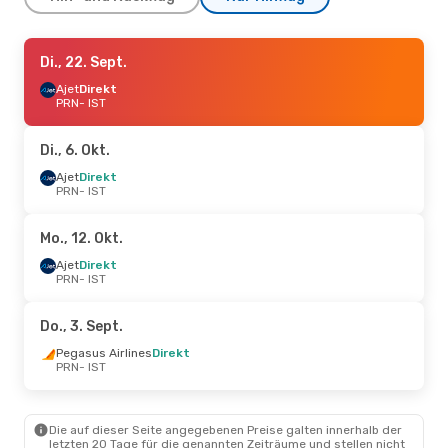
Di., 6. Okt.
Di., 22. Sept.
- Fr., 9. Okt.
Ajet
Ajet
Direkt
Direkt
PRN
PRN
- IST
- IST
Ajet
Direkt
IST
- PRN
Di., 6. Okt.
So., 13. Sept.
Ajet
Direkt
- Mi., 16. Sept.
PRN
- IST
Ajet
Direkt
PRN
- IST
Pegasus Airlines
Direkt
Mo., 12. Okt.
IST
- PRN
Ajet
Direkt
PRN
- IST
So., 11. Okt.
- So., 18. Okt.
Pegasus Airlines
Direkt
Do., 3. Sept.
PRN
- IST
Ajet
Direkt
Pegasus Airlines
Direkt
IST
- PRN
PRN
- IST
Do., 17. Sept.
- So., 20. Sept.
Die auf dieser Seite angegebenen Preise galten innerhalb der
Ajet
Direkt
letzten 20 Tage für die genannten Zeiträume und stellen nicht