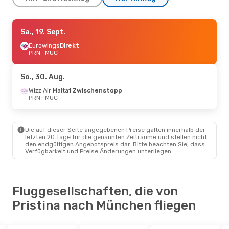
Sa., 3. Okt.
Sa., 19. Sept.
- Mi., 7. Okt.
Eurowings
Eurowings
Direkt
Direkt
PRN
PRN
- MUC
- MUC
Eurowings
Direkt
MUC
- PRN
So., 30. Aug.
Do., 17. Sept.
Wizz Air Malta
- Do., 24. Sept.
1 Zwischenstopp
PRN
- MUC
GP Aviation
Direkt
PRN
- MUC
Enter Air
Direkt
MUC
- PRN
Die auf dieser Seite angegebenen Preise galten innerhalb der
letzten 20 Tage für die genannten Zeiträume und stellen nicht
den endgültigen Angebotspreis dar. Bitte beachten Sie, dass
Verfügbarkeit und Preise Änderungen unterliegen.
Fluggesellschaften, die von
Pristina nach München fliegen