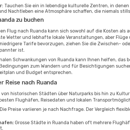
r
: Tauchen Sie ein in lebendige kulturelle Zentren, in denen
nd Nachtleben eine Atmosphäre schaffen, die niemals stills
Ruanda zu buchen
en Flug nach Ruanda kann sich sowohl auf die Kosten als au
e Wetter und lebhafte lokale Veranstaltungen, aber Flüge u
edrigere Tarife bevorzugen, ziehen Sie die Zwischen- ode
annter ist.
onalen Schwankungen von Ruanda kann Ihnen helfen, das be
e Bedingungen zum Wandern und für Besichtigungen suchen,
 Zeitplan und Budget entsprechen.
rer Reise nach Ruanda
, von historischen Städten über Naturparks bis hin zu Kultur
besten Flughäfen, Reisedaten und lokalen Transportmöglic
Die Preise variieren je nach Nachfrage. Der Vergleich flexibl
hafen:
Grosse Städte in Ruanda haben oft mehrere Flughäf
t.