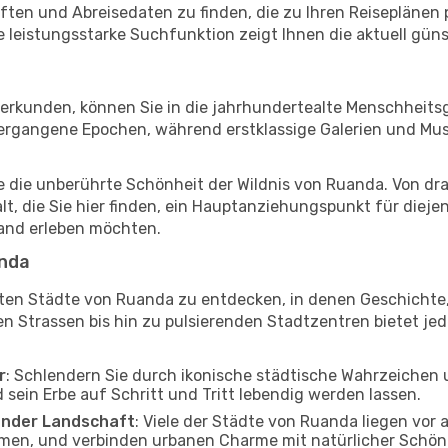
ten und Abreisedaten zu finden, die zu Ihren Reiseplänen p
 leistungsstarke Suchfunktion zeigt Ihnen die aktuell güns
 erkunden, können Sie in die jahrhundertealte Menschheits
 vergangene Epochen, während erstklassige Galerien und M
ie die unberührte Schönheit der Wildnis von Ruanda. Von dr
lt, die Sie hier finden, ein Hauptanziehungspunkt für diejen
Hand erleben möchten.
anda
sten Städte von Ruanda zu entdecken, in denen Geschichte
n Strassen bis hin zu pulsierenden Stadtzentren bietet jede
r
: Schlendern Sie durch ikonische städtische Wahrzeichen un
sein Erbe auf Schritt und Tritt lebendig werden lassen.
nder Landschaft
: Viele der Städte von Ruanda liegen vor
men, und verbinden urbanen Charme mit natürlicher Schön