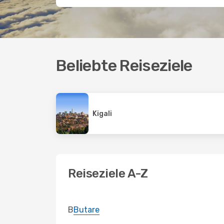
Beliebte Reiseziele
Kigali
Reiseziele A-Z
B
Butare