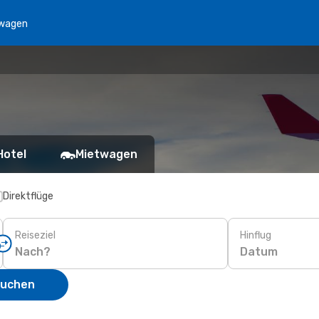
wagen
Hotel
Mietwagen
Direktflüge
Reiseziel
Hinflug
Datum
suchen