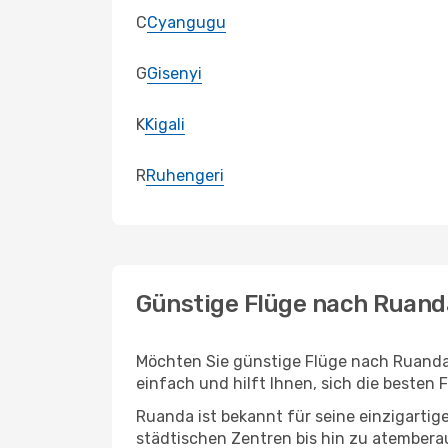
C
Cyangugu
G
Gisenyi
K
Kigali
R
Ruhengeri
Günstige Flüge nach Ruand
Möchten Sie günstige Flüge nach Ruanda 
einfach und hilft Ihnen, sich die besten 
Ruanda ist bekannt für seine einzigartig
städtischen Zentren bis hin zu atembera