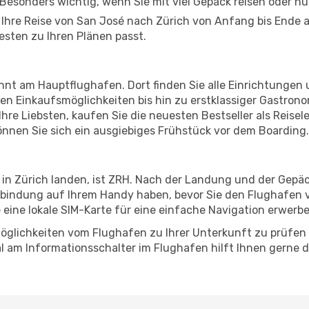
Besonders wichtig, wenn Sie mit viel Gepäck reisen oder n
n Ihre Reise von San José nach Zürich von Anfang bis Ende
esten zu Ihren Plänen passt.
nnt am Hauptflughafen. Dort finden Sie alle Einrichtungen
n Einkaufsmöglichkeiten bis hin zu erstklassiger Gastrono
hre Liebsten, kaufen Sie die neuesten Bestseller als Reisel
nnen Sie sich ein ausgiebiges Frühstück vor dem Boarding.
 in Zürich landen, ist ZRH. Nach der Landung und der Gep
erbindung auf Ihrem Handy haben, bevor Sie den Flughafen v
e eine lokale SIM-Karte für eine einfache Navigation erwerb
öglichkeiten vom Flughafen zu Ihrer Unterkunft zu prüfen –
 am Informationsschalter im Flughafen hilft Ihnen gerne dab