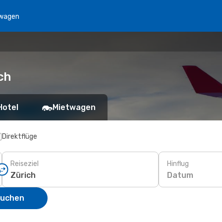
wagen
ch
Hotel
Mietwagen
Direktflüge
Reiseziel
Hinflug
Datum
suchen