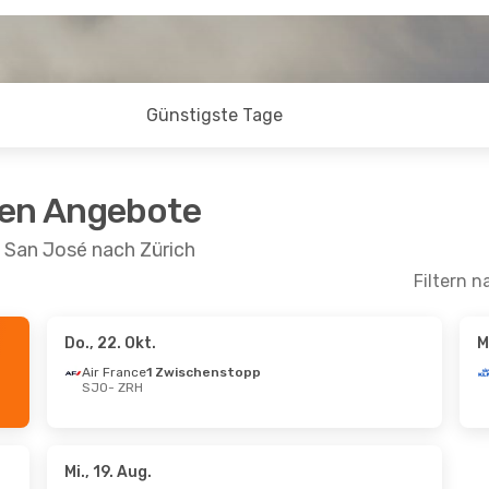
Günstigste Tage
ten Angebote
 San José nach Zürich
Filtern n
Do., 22. Okt.
M
 Aug.
- Di., 25. Aug.
Fr., 23. Okt.
- Sa.,
Air France
1 Zwischenstopp
SJO
- ZRH
ansa
2 Zwischenstopps
ZRH
1 Zwischenstopp
Swiss International Air Lines
SJO
- ZRH
schenstopp
SJO
1 Zwischenstopp
ZRH
- SJO
Mi., 19. Aug.