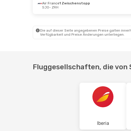
Air France
1 Zwischenstopp
SJO
- ZRH
Sa., 29. Aug.
- So., 30. Aug.
Air France
2 Zwischenstopps
SJO
- ZRH
Air France
1 Zwischenstopp
Die auf dieser Seite angegebenen Preise galten innerh
ZRH
- SJO
Verfügbarkeit und Preise Änderungen unterliegen.
Fluggesellschaften, die von 
Iberia