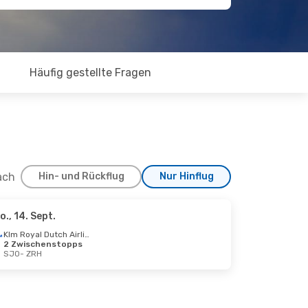
Häufig gestellte Fragen
ach
Hin- und Rückflug
Nur Hinflug
o., 14. Sept.
 24. Okt.
Klm Royal Dutch Airlines
2 Zwischenstopps
Klm Royal Dutch Airlines
SJO
- ZRH
Klm Royal Dutch Airlines