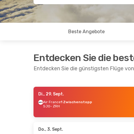
Beste Angebote
Entdecken Sie die bes
Entdecken Sie die günstigsten Flüge von
Di., 29. Sept.
Fr., 18. Sept.
- Fr., 25. Sept.
Fr., 14.
Air France
1 Zwischenstopp
SJO
- ZRH
Swiss International Air Lines
Direkt
Lufth
SJO
- ZRH
SJO
- 
Swiss International Air Lines
Direkt
ZRH
- SJO
1 Zwi
ZRH
- 
Do., 3. Sept.