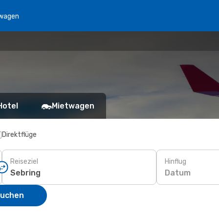
wagen
Hotel
Mietwagen
Direktflüge
Reiseziel
Hinflug
Datum
suchen