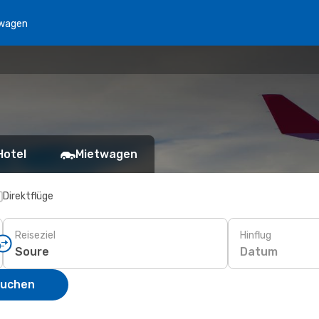
wagen
Hotel
Mietwagen
Direktflüge
Reiseziel
Hinflug
Datum
suchen