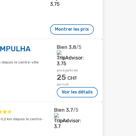
Montrer les prix
Bien
3,8
/5
AMPULHA
2 772 avis
 depuis le centre-ville
prix à partir de
25
CHF
par nuit
Voir les détails
Bien
3,7
/5
 0,2 km depuis le centre-
413 avis