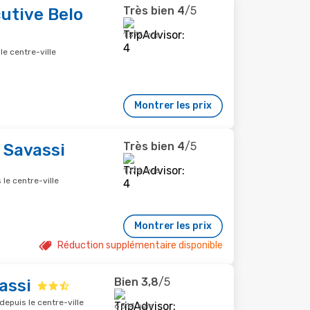
Très bien
4
/5
utive Belo
1 577 avis
le centre-ville
Montrer les prix
Très bien
4
/5
 Savassi
1 774 avis
 le centre-ville
Montrer les prix
Réduction supplémentaire disponible
Bien
3,8
/5
assi
depuis le centre-ville
6 514 avis