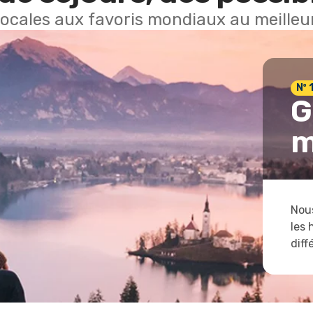
locales aux favoris mondiaux au meilleur
Nº 
G
m
Nous
les 
diff