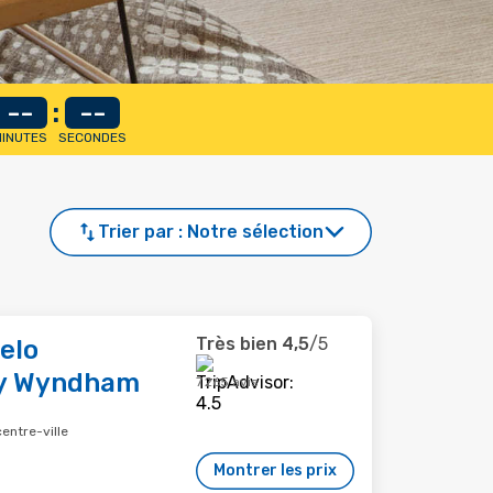
--
:
--
INUTES
SECONDES
Trier par :
Notre sélection
Très bien
4,5
/5
elo
by Wyndham
7 265 avis
centre-ville
Montrer les prix