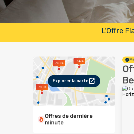
L'Offre F
Me
-14%
-20%
Of
Be
Explorer la carte
-20%
Offres de dernière
minute