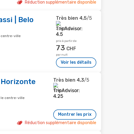
Réduction supplémentaire disponible
Très bien
4,5
/5
ssi | Belo
2 046 avis
 centre-ville
prix à partir de
73
CHF
par nuit
Voir les détails
Très bien
4,3
/5
 Horizonte
1 746 avis
le centre-ville
Montrer les prix
Réduction supplémentaire disponible