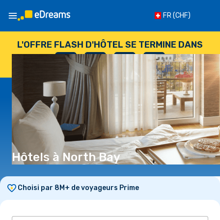
FR
(CHF)
L'OFFRE FLASH D'HÔTEL SE TERMINE DANS
--
:
--
:
--
:
--
JOURS
HEURES
MINUTES
SECONDES
Hôtels à North Bay
Choisi par 8M+ de voyageurs Prime