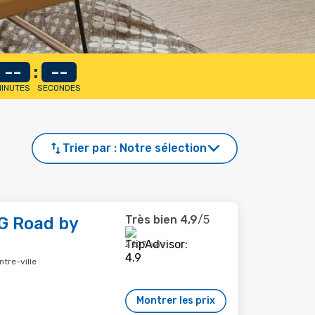
--
:
--
INUTES
SECONDES
Trier par :
Notre sélection
Très bien
4,9
/5
G Road by
2 207 avis
ntre-ville
Montrer les prix