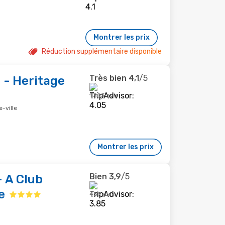
Montrer les prix
Réduction supplémentaire disponible
Très bien
4,1
/5
 - Heritage
1 303 avis
-ville
Montrer les prix
Bien
3,9
/5
– A Club
e
459 avis