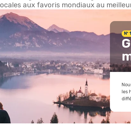
locales aux favoris mondiaux au meilleur
Nº 
G
m
Nous
les 
diff