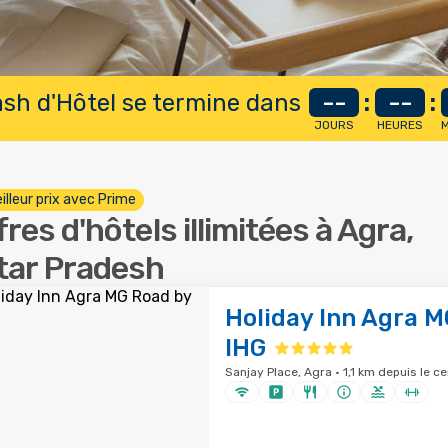
lash d'Hôtel se termine dans
--
:
--
:
JOURS
HEURES
M
illeur prix avec Prime
fres d'hôtels illimitées à Agra,
tar Pradesh
Holiday Inn Agra M
IHG
Sanjay Place, Agra · 1,1 km depuis le ce