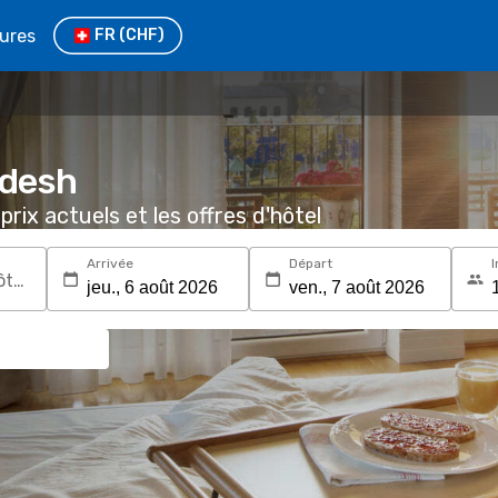
tures
FR
(CHF)
adesh
prix actuels et les offres d'hôtel
Arrivée
Départ
I
Recherchez une destination ou un hôtel