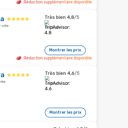
Réduction supplémentaire disponible
Très bien
4,8
/5
ra
-ville
1 553 avis
Montrer les prix
Réduction supplémentaire disponible
Très bien
4,6
/5
ra
ille
4 950 avis
Montrer les prix