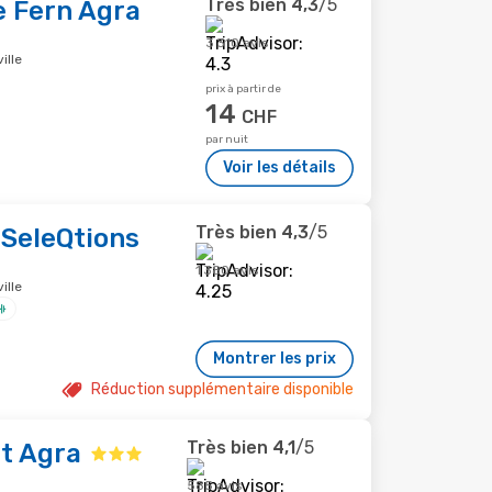
Très bien
4,3
/5
e Fern Agra
3 310 avis
ille
prix à partir de
14
CHF
par nuit
Voir les détails
Très bien
4,3
/5
 SeleQtions
1 380 avis
ille
Montrer les prix
Réduction supplémentaire disponible
Très bien
4,1
/5
tt Agra
585 avis