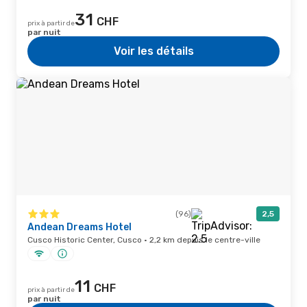
31
CHF
prix à partir de
par nuit
Voir les détails
(96)
2,5
Andean Dreams Hotel
Cusco Historic Center, Cusco · 2,2 km depuis le centre-ville
11
CHF
prix à partir de
par nuit