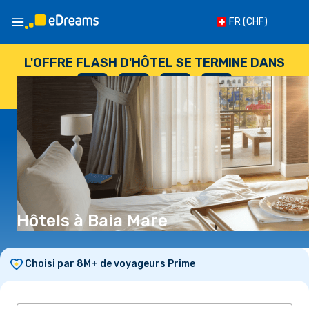
FR
(CHF)
L'OFFRE FLASH D'HÔTEL SE TERMINE DANS
--
:
--
:
--
:
--
JOURS
HEURES
MINUTES
SECONDES
Hôtels à Baia Mare
Choisi par 8M+ de voyageurs Prime