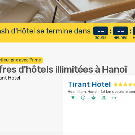
lash d'Hôtel se termine dans
--
:
--
:
JOURS
HEURES
M
illeur prix avec Prime
fres d'hôtels illimitées à Hanoï
Tirant Hotel
Hoan Kiem, Hanoi · 1,6 km depuis le cen