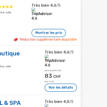
Très bien
4,6
/5
tre-ville
2 189 avis
Montrer les prix
Réduction supplémentaire disponible
Très bien
4,6
/5
outique
173 avis
tre-ville
prix à partir de
83
CHF
par nuit
Voir les détails
Très bien
4,5
/5
L & SPA