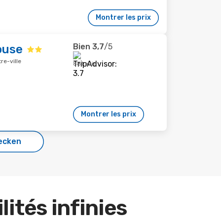
Montrer les prix
Bien
3,7
/5
ouse
re-ville
881 avis
Montrer les prix
ecken
lités infinies