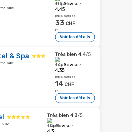
695 avis
tre-ville
prix à partir de
33
CHF
par nuit
Voir les détails
Très bien
4,4
/5
el & Spa
tre-ville
612 avis
prix à partir de
14
CHF
par nuit
Voir les détails
Très bien
4,3
/5
el
-ville
912 avis