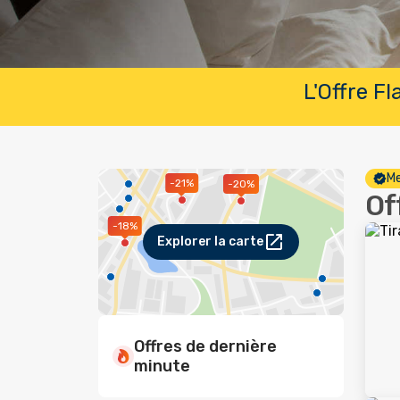
L'Offre F
Me
-21%
-20%
Of
-18%
Explorer la carte
Offres de dernière
minute