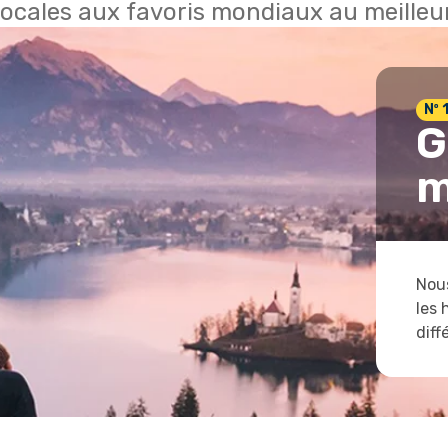
locales aux favoris mondiaux au meilleur
Nº 
G
m
Nous
les 
diff