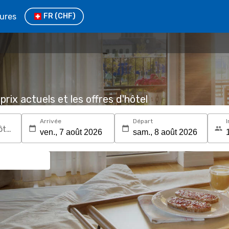
tures
FR
(CHF)
prix actuels et les offres d'hôtel
Arrivée
Départ
I
Recherchez une destination ou un hôtel