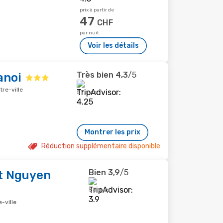
prix à partir de
47
CHF
par nuit
Voir les détails
Très bien
4,3
/5
anoi
tre-ville
57 avis
Montrer les prix
Réduction supplémentaire disponible
Bien
3,9
/5
t Nguyen
53 avis
-ville