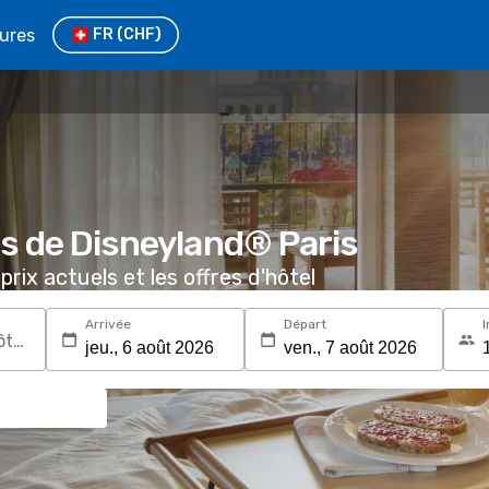
tures
FR
(CHF)
rès de Disneyland® Paris
prix actuels et les offres d'hôtel
Arrivée
Départ
I
Recherchez une destination ou un hôtel