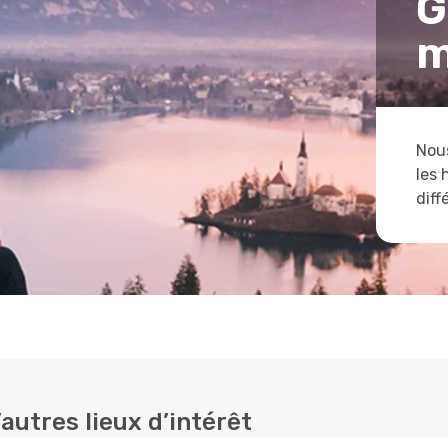
G
m
Nous
les 
diff
autres lieux d’intérêt