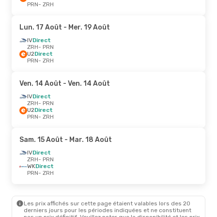
PRN
- ZRH
Lun. 17 Août
- Mer. 19 Août
IV
Direct
ZRH
- PRN
U2
Direct
PRN
- ZRH
Ven. 14 Août
- Ven. 14 Août
IV
Direct
ZRH
- PRN
U2
Direct
PRN
- ZRH
Sam. 15 Août
- Mar. 18 Août
IV
Direct
ZRH
- PRN
WK
Direct
PRN
- ZRH
Les prix affichés sur cette page étaient valables lors des 20
derniers jours pour les périodes indiquées et ne constituent
pas un prix définitif. Veuillez noter que la disponibilité et les prix