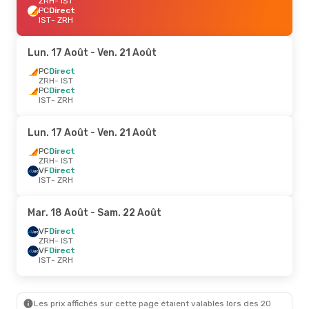
ZRH
- IST
PC
Direct
IST
- ZRH
Lun. 17 Août
- Ven. 21 Août
PC
Direct
ZRH
- IST
PC
Direct
IST
- ZRH
Lun. 17 Août
- Ven. 21 Août
PC
Direct
ZRH
- IST
VF
Direct
IST
- ZRH
Mar. 18 Août
- Sam. 22 Août
VF
Direct
ZRH
- IST
VF
Direct
IST
- ZRH
Les prix affichés sur cette page étaient valables lors des 20