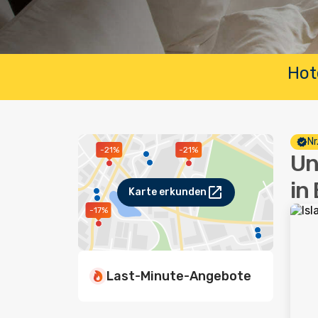
Hot
Nr
-21%
-21%
Un
in
Karte erkunden
-17%
Last-Minute-Angebote