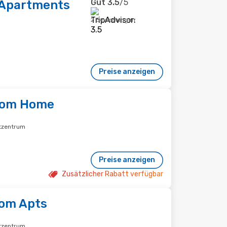
Gut
3.5
/5
 Apartments
2 Bewertungen
Preise anzeigen
room Home
dtzentrum
Preise anzeigen
Zusätzlicher Rabatt verfügbar
oom Apts
dtzentrum