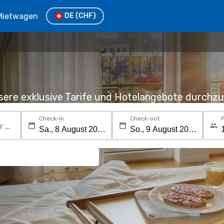
Mietwagen
DE
(CHF)
nsere exklusive Tarife und Hotelangebote durchz
Check-in
Check-out
Suchen Sie nach einem Reiseziel oder Hotel