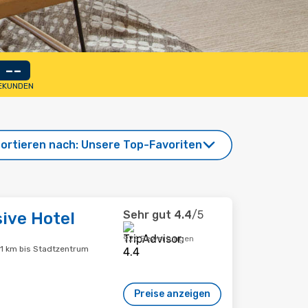
--
EKUNDEN
ortieren nach:
Unsere Top-Favoriten
Sehr gut
4.4
/5
sive Hotel
926 Bewertungen
.1 km bis Stadtzentrum
Preise anzeigen