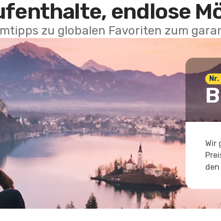
ufenthalte, endlose M
mtipps zu globalen Favoriten zum garan
Nr.
B
Wir 
Prei
den 