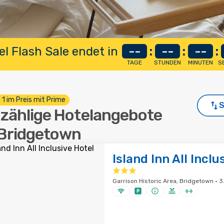
el Flash Sale endet in
--
:
--
:
--
:
TAGE
STUNDEN
MINUTEN
S
. 1 im Preis mit Prime
S
zählige Hotelangebote
 Bridgetown
Island Inn All Inclu
Garrison Historic Area, Bridgetown · 3