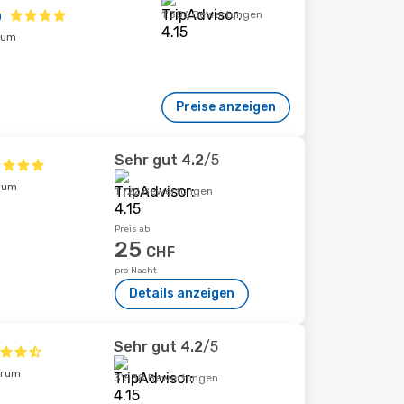
o
1'356 Bewertungen
rum
Preise anzeigen
Sehr gut
4.2
/5
rum
1'722 Bewertungen
Preis ab
25
CHF
pro Nacht
Details anzeigen
Sehr gut
4.2
/5
trum
3'538 Bewertungen