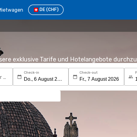
Mietwagen
DE
(CHF)
nsere exklusive Tarife und Hotelangebote durchz
Check-in
Check-out
Suchen Sie nach einem Reiseziel oder Hotel