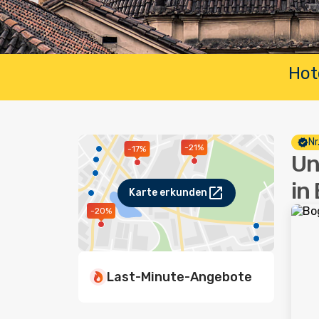
Hot
Nr
-21%
-17%
Un
in
Karte erkunden
-20%
Last-Minute-Angebote