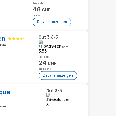
Preis ab
48
CHF
pro Nacht
Details anzeigen
Gut
3.6
/5
en
trum
1'090 Bewertungen
Preis ab
24
CHF
pro Nacht
Details anzeigen
Gut
3
/5
ique
2 Bewertungen
trum