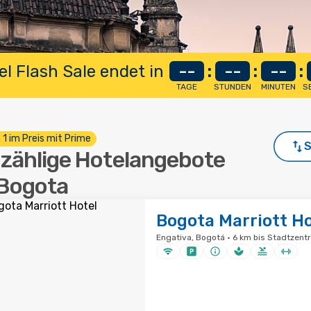
el Flash Sale endet in
--
:
--
:
--
:
TAGE
STUNDEN
MINUTEN
S
. 1 im Preis mit Prime
S
zählige Hotelangebote
 Bogota
Bogota Marriott Ho
Engativa, Bogotá · 6 km bis Stadtzent