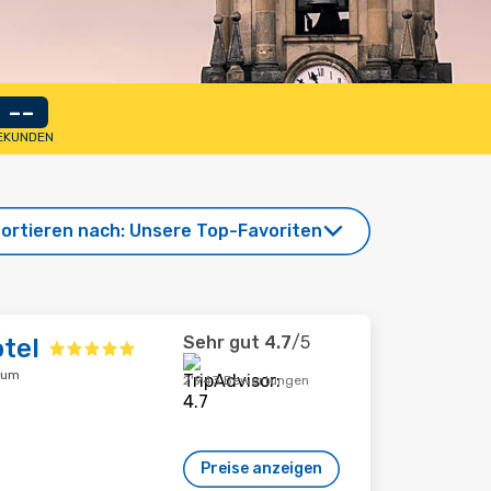
--
EKUNDEN
ortieren nach:
Unsere Top-Favoriten
Sehr gut
4.7
/5
tel
rum
2'943 Bewertungen
Preise anzeigen