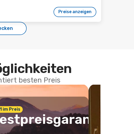
Preise anzeigen
ecken
öglichkeiten
tiert besten Preis
 1 im Preis
estpreisgarantie