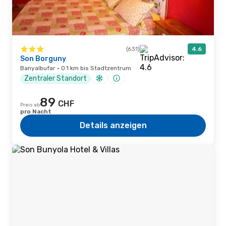
(631)
4.6
Son Borguny
Banyalbufar · 0.1 km bis Stadtzentrum
Zentraler Standort
89
CHF
Preis ab
pro Nacht
Details anzeigen