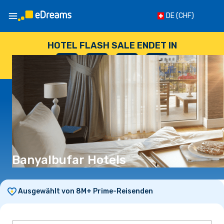
DE
(CHF)
HOTEL FLASH SALE ENDET IN
--
:
--
:
--
:
--
TAGE
STUNDEN
MINUTEN
SEKUNDEN
Banyalbufar Hotels
Ausgewählt von 8M+ Prime-Reisenden