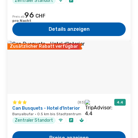
Zentraler Standort
96
CHF
Preis ab
pro Nacht
Details anzeigen
Zusätzlicher Rabatt verfügbar
(83)
4.4
Can Busquets - Hotel d'Interior
Banyalbufar · 0.5 km bis Stadtzentrum
Zentraler Standort
Preise anzeigen