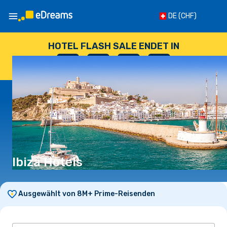
DE
(CHF)
HOTEL FLASH SALE ENDET IN
--
:
--
:
--
:
--
TAGE
STUNDEN
MINUTEN
SEKUNDEN
Ibiza Hotels
Ausgewählt von 8M+ Prime-Reisenden