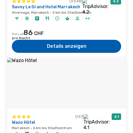
(3'548)
4.2
Savoy Le Grand Hotel Marrakech
Hivernage, Marrakech · 3 km bis Stadtzentrum
86
CHF
Preis ab
pro Nacht
Details anzeigen
(137)
4.1
Wazo Hôtel
Marrakech · 6 km bis Stadtzentrum