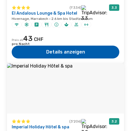
(1'334)
3.3
El Andalous Lounge & Spa Hotel
Hivernage, Marrakech · 2.6 km bis Stadtzentrum
43
CHF
Preis ab
pro Nacht
Details anzeigen
(3'206)
3.2
Imperial Holiday Hôtel & spa