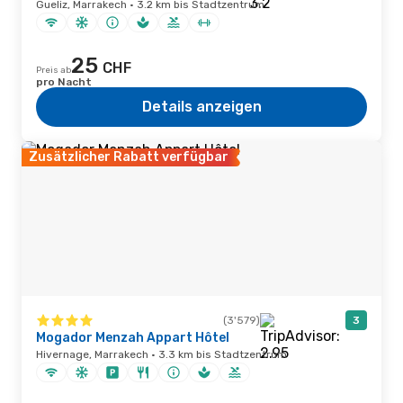
Gueliz, Marrakech · 3.2 km bis Stadtzentrum
25
CHF
Preis ab
pro Nacht
Details anzeigen
Zusätzlicher Rabatt verfügbar
(3'579)
3
Mogador Menzah Appart Hôtel
Hivernage, Marrakech · 3.3 km bis Stadtzentrum