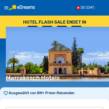
DE
(CHF)
HOTEL FLASH SALE ENDET IN
--
:
--
:
--
:
--
TAGE
STUNDEN
MINUTEN
SEKUNDEN
Marrakesch Hotels
Ausgewählt von 8M+ Prime-Reisenden