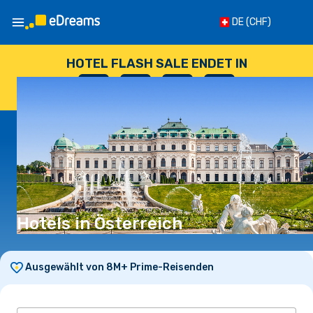
DE
(CHF)
HOTEL FLASH SALE ENDET IN
--
:
--
:
--
:
--
TAGE
STUNDEN
MINUTEN
SEKUNDEN
Hotels in Österreich
Ausgewählt von 8M+ Prime-Reisenden