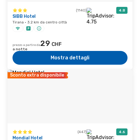
(1140)
4.8
SIBB Hotel
Tirana · 3.2 km da centro città
29
CHF
prezzo a partire da
a notte
Mostra dettagli
Sconto extra disponibile
(447)
4.6
Mondial Hotel