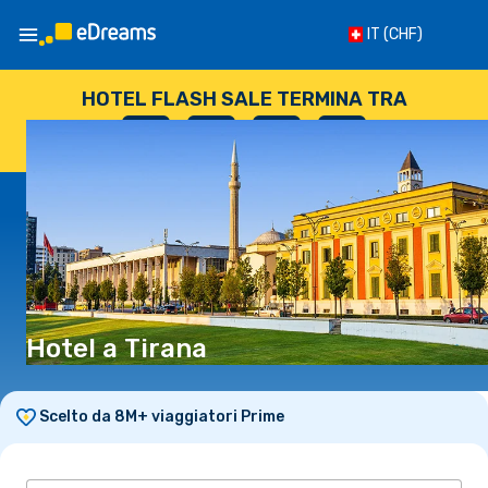
IT
(CHF)
HOTEL FLASH SALE TERMINA TRA
--
:
--
:
--
:
--
GIORNI
ORE
MINUTI
SECONDI
Hotel a Tirana
Scelto da 8M+ viaggiatori Prime