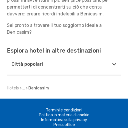
prossima avventura il più semplice possibile, per
permetterti di concentrarti su ciò che conta
davvero: creare ricordi indelebili a Benicasim.
Sei pronto a trovare il tuo soggiorno ideale a
Benicasim?
Esplora hotel in altre destinazioni
Città popolari
Hotels
...
Benicasim
Termini e condizioni
Politica in materia di cookie
Informativa sulla privacy
Press office