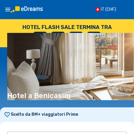
IT
(CHF)
HOTEL FLASH SALE TERMINA TRA
--
:
--
:
--
:
--
GIORNI
ORE
MINUTI
SECONDI
Hotel a Benicasim
Scelto da 8M+ viaggiatori Prime