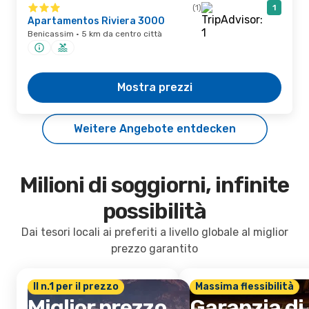
(1)
1
Apartamentos Riviera 3000
Benicassim · 5 km da centro città
Mostra prezzi
Weitere Angebote entdecken
Milioni di soggiorni, infinite
possibilità
Dai tesori locali ai preferiti a livello globale al miglior
prezzo garantito
Il n.1 per il prezzo
Massima flessibilità
Miglior prezzo
Garanzia di