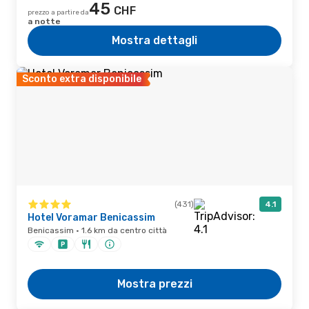
45
CHF
prezzo a partire da
a notte
Mostra dettagli
Sconto extra disponibile
(431)
4.1
Hotel Voramar Benicassim
Benicassim · 1.6 km da centro città
Mostra prezzi