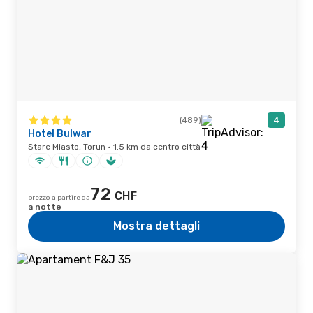
(489)
4
Hotel Bulwar
Stare Miasto, Torun · 1.5 km da centro città
72
CHF
prezzo a partire da
a notte
Mostra dettagli