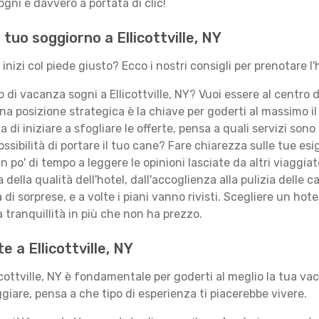
gni è davvero a portata di clic!
l tuo soggiorno a Ellicottville, NY
 inizi col piede giusto? Ecco i nostri consigli per prenotare l'
 di vacanza sogni a Ellicottville, NY? Vuoi essere al centro d
 posizione strategica è la chiave per goderti al massimo il 
 di iniziare a sfogliare le offerte, pensa a quali servizi sono
ssibilità di portare il tuo cane? Fare chiarezza sulle tue esi
 po' di tempo a leggere le opinioni lasciate da altri viaggi
della qualità dell'hotel, dall'accoglienza alla pulizia delle 
 di sorprese, e a volte i piani vanno rivisti. Scegliere un ho
 tranquillità in più che non ha prezzo.
e a Ellicottville, NY
cottville, NY è fondamentale per goderti al meglio la tua vac
ggiare, pensa a che tipo di esperienza ti piacerebbe vivere.