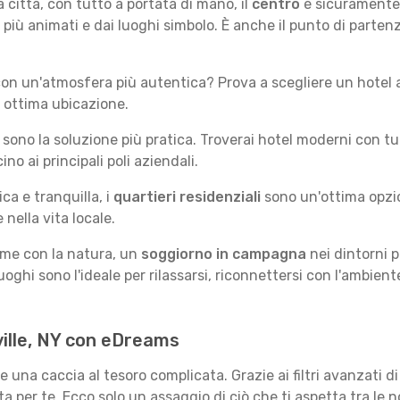
 città, con tutto a portata di mano, il
centro
è sicuramente l
i più animati e dai luoghi simbolo. È anche il punto di partenz
on un'atmosfera più autentica? Prova a scegliere un hotel a
 ottima ubicazione.
sono la soluzione più pratica. Troverai hotel moderni con tu
no ai principali poli aziendali.
a e tranquilla, i
quartieri residenziali
sono un'ottima opzion
 nella vita locale.
game con la natura, un
soggiorno in campagna
nei dintorni p
oghi sono l'ideale per rilassarsi, riconnettersi con l'ambien
tville, NY con eDreams
e una caccia al tesoro complicata. Grazie ai filtri avanzati 
ta per te. Ecco solo un assaggio di ciò che ti aspetta tra le 