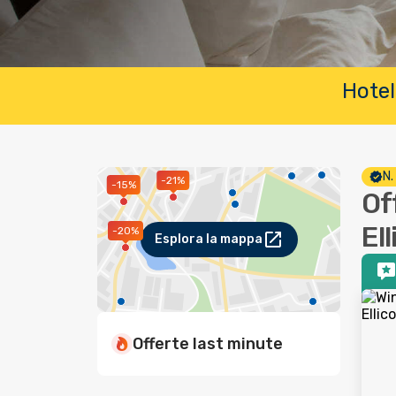
Hotel
N.
-21%
-15%
Off
Ell
-20%
Esplora la mappa
Offerte last minute