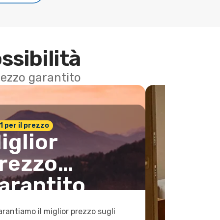
ssibilità
 prezzo garantito
n.1 per il prezzo
iglior
rezzo
arantito
arantiamo il miglior prezzo sugli