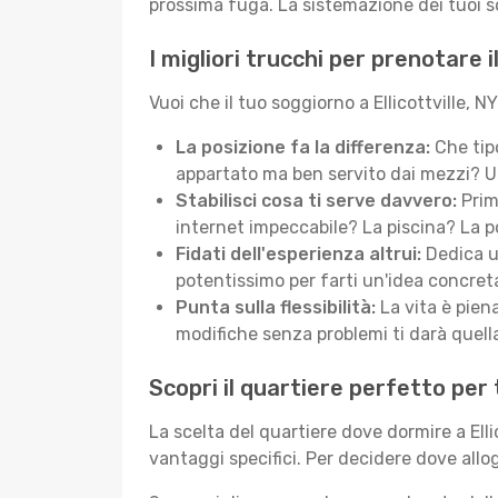
prossima fuga. La sistemazione dei tuoi so
I migliori trucchi per prenotare i
Vuoi che il tuo soggiorno a Ellicottville, NY
La posizione fa la differenza:
Che tipo
appartato ma ben servito dai mezzi? Una
Stabilisci cosa ti serve davvero:
Prima
internet impeccabile? La piscina? La po
Fidati dell'esperienza altrui:
Dedica un
potentissimo per farti un'idea concreta 
Punta sulla flessibilità:
La vita è piena
modifiche senza problemi ti darà quella
Scopri il quartiere perfetto per t
La scelta del quartiere dove dormire a Elli
vantaggi specifici. Per decidere dove allo