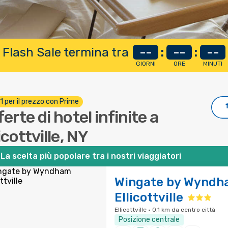
 Flash Sale termina tra
--
:
--
:
--
GIORNI
ORE
MINUTI
 1 per il prezzo con Prime
erte di hotel infinite a
icottville, NY
La scelta più popolare tra i nostri viaggiatori
Wingate by Wyndh
Ellicottville
Ellicottville · 0.1 km da centro città
Posizione centrale