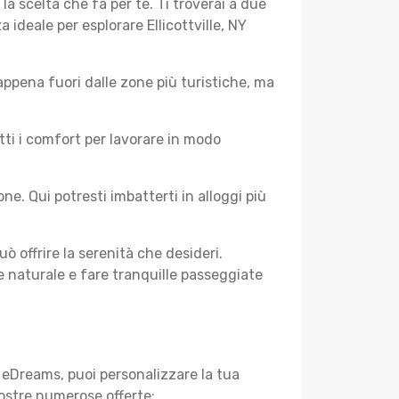
a scelta che fa per te. Ti troverai a due
a ideale per esplorare Ellicottville, NY
ppena fuori dalle zone più turistiche, ma
tti i comfort per lavorare in modo
e. Qui potresti imbatterti in alloggi più
uò offrire la serenità che desideri.
te naturale e fare tranquille passeggiate
di eDreams, puoi personalizzare la tua
nostre numerose offerte: