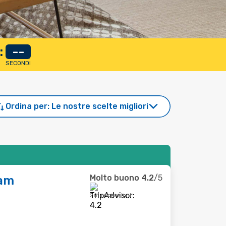
:
--
SECONDI
Ordina per:
Le nostre scelte migliori
Molto buono
4.2
/5
am
261 recensioni