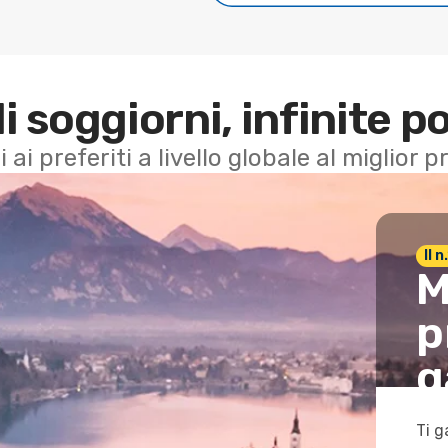
di soggiorni, infinite po
i ai preferiti a livello globale al miglior
Il 
M
p
g
Ti g