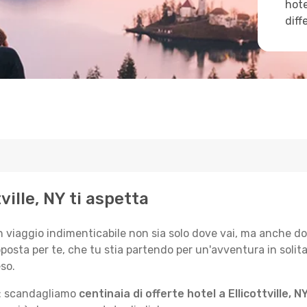
hote
diff
tville, NY ti aspetta
n viaggio indimenticabile non sia solo dove vai, ma anche d
posta per te, che tu stia partendo per un'avventura in solit
so.
le: scandagliamo
centinaia di offerte hotel a Ellicottville, N