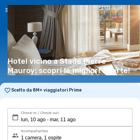
IT
(CHF)
Hotel vicino a Stade Pierre-
Mauroy: scopri le migliori offerte!
Scelto da 8M+ viaggiatori Prime
Check-in / Check-out
Acompañantes