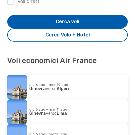
Voli diretti
Cerca voli
Cerca Volo + Hotel
Voli economici Air France
gio 6 ago - mer 19 ago
Ginevra
verso
Algeri
gio 6 ago - mar 11 ago
Ginevra
verso
Lima
gio 6 ago - gio 20 ago