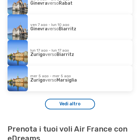
Ginevra
verso
Rabat
ven 7 ago - lun 10 ago
Ginevra
verso
Biarritz
lun 17 ago - lun 17 ago
Zurigo
verso
Biarritz
mer 5 ago - mer 5 ago
Zurigo
verso
Marsiglia
Vedi altro
Prenota i tuoi voli Air France con
eDreams